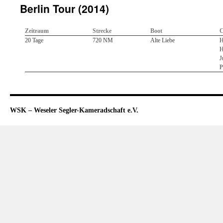
Berlin Tour (2014)
Zeitraum
Strecke
Boot
C
20 Tage
720 NM
Alte Liebe
H
H
J
P
WSK – Weseler Segler-Kameradschaft e.V.