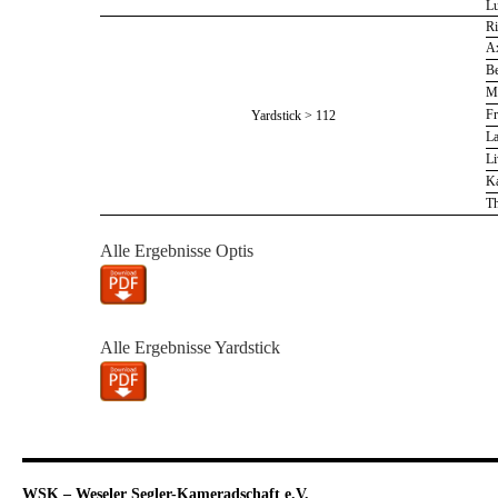
Lu
R
Ax
Be
Ma
Fr
Yardstick > 112
La
Li
K
T
Alle Ergebnisse Optis
Alle Ergebnisse Yardstick
WSK – Weseler Segler-Kameradschaft e.V.