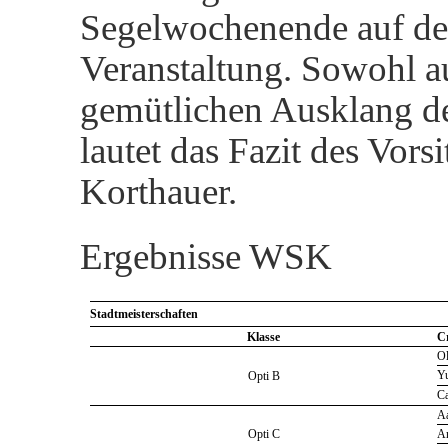
Segelwochenende auf de
Veranstaltung. Sowohl a
gemütlichen Ausklang de
lautet das Fazit des Vor
Korthauer.
Ergebnisse WSK
Stadtmeisterschaften
Klasse
C
Ol
Y
Opti B
Ca
Aa
Opti C
A