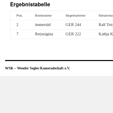
Ergebnistabelle
Pos.
Bootsname
Segelnummer
Steuerma
2
immersüd
GER 244
Ralf Te
7
Re(nn)gina
GER 222
Kathja 
WSK – Weseler Segler-Kameradschaft e.V.